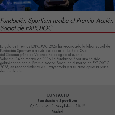
de
21.000
€
Fundación Sportium recibe el Premio Acción
Social de EXPOJOC
/
La gala de Premios EXPOJOC 2026 ha reconocido la labor social de
Fundación Sportium a través del deporte. La Sala Oval
del Oceanogràfic de Valencia ha acogido el evento.
Valencia, 24 de marzo de 2026. La Fundación Sportium ha sido
galardonada con el Premio Acción Social en el marco de EXPOJOC
2026, en reconocimiento a su trayectoria y a su firme apuesta por el
desarrollo de
Fundación
Leer más »
Sportium
recibe
el
CONTACTO
Premio
Fundación Sportium
Acción
Social
C/ Santa María Magdalena, 10-12
de
Madrid
EXPOJOC