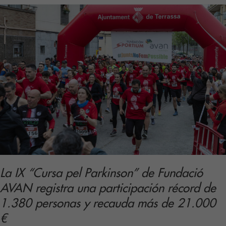
labor
de
Fundación
Sportium,
reconocida
en
la
Gala
del
Atletismo
Español
2025
La IX “Cursa pel Parkinson” de Fundació
AVAN registra una participación récord de
1.380 personas y recauda más de 21.000
€