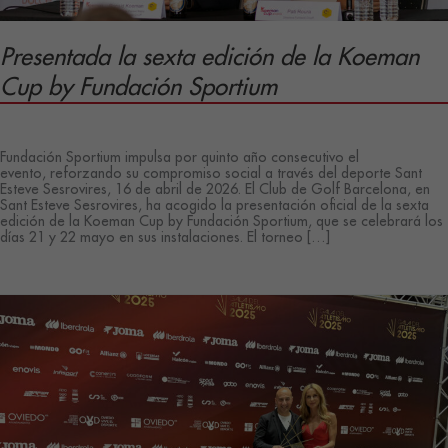
Presentada la sexta edición de la Koeman
Cup by Fundación Sportium
/
Fundación Sportium impulsa por quinto año consecutivo el
evento, reforzando su compromiso social a través del deporte Sant
Esteve Sesrovires, 16 de abril de 2026. El Club de Golf Barcelona, en
Sant Esteve Sesrovires, ha acogido la presentación oficial de la sexta
edición de la Koeman Cup by Fundación Sportium, que se celebrará los
días 21 y 22 mayo en sus instalaciones. El torneo […]
Presentada
Leer más »
la
sexta
edición
de
la
Koeman
Cup
by
Fundación
Sportium