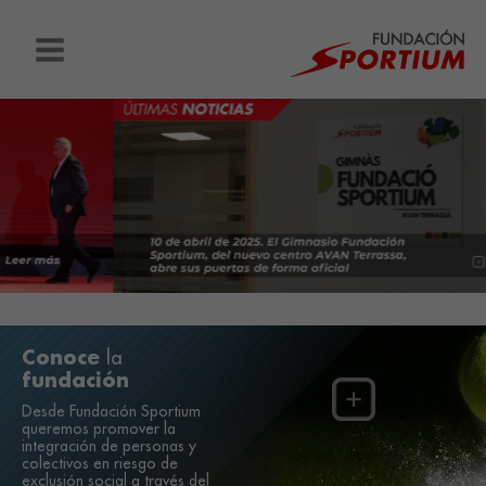
Ir
al
contenido
Conoce
la
fundación
Desde Fundación Sportium
queremos promover la
integración de personas y
colectivos en riesgo de
exclusión social a través del