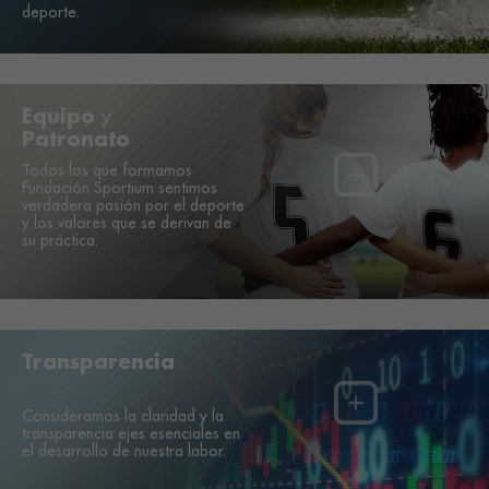
deporte.
Equipo
y
Patronato
Todos los que formamos
Fundación Sportium sentimos
verdadera pasión por el deporte
y los valores que se derivan de
su práctica.
Transparencia
Consideramos la claridad y la
transparencia ejes esenciales en
el desarrollo de nuestra labor.